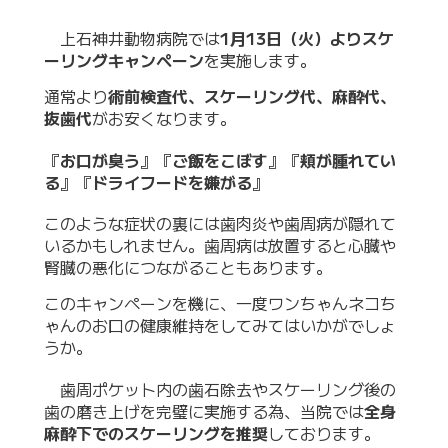
上石神井動物病院では
1月13日（火）よりスケ
ーリングキャンペーン
を実施します。
通常より
術前検査代、スケーリング代、麻酔代、
抜歯代
がお安くなります。
『
お口が臭う
』『
ご飯をこぼす
』『
頬が腫れてい
る
』『
ドライフードを嫌がる
』
このような症状の裏には歯肉炎や歯周病が隠れて
いるかもしれません。歯周病は放置すると心臓や
腎臓の悪化につながることもあります。
このキャンペーンを機に、一度ワンちゃんネコち
ゃんのお口の健康維持をしてみてはいかがでしょ
うか。
歯周ポケット内の歯石除去やスケーリング後の
歯の磨き上げを完璧に実施する為、当院では
全身
麻酔下でのスケーリングを推奨
しております。