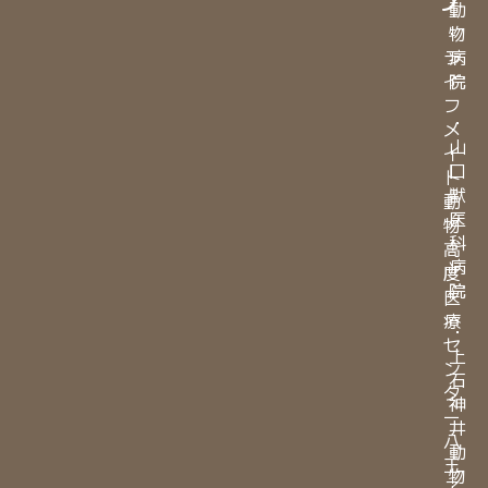
プ
動
・
物
ラ
病
イ
院
フ
・
メ
山
イ
口
ト
獣
動
医
物
科
高
病
度
院
医
療
・
セ
上
ン
石
タ
神
ー
井
八
動
王
物
子