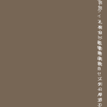
病
／
院
ラ
イ
・
フ
札
メ
幌
イ
緑
ト
が
動
丘
物
動
救
物
命
病
救
院
急
・
セ
江
ン
別
タ
白
ー
樺
八
通
王
り
子