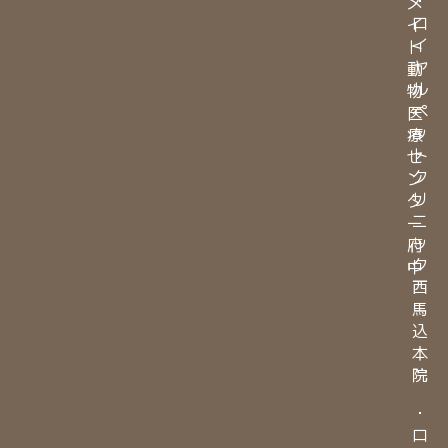
メ
ロ
イ
イ
ト
ヤ
動
ル
物
ペ
医
ッ
療
ト
セ
ク
ン
リ
タ
ニ
ー
ッ
府
ク
中
西
馬
込
本
院
・
ロ