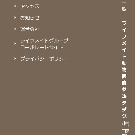
一
アクセス
覧
お知らせ
ラ
ラ
運営会社
イ
イ
フ
フ
ライフメイトグループ
メ
メ
コーポレートサイト
イ
イ
ト
ト
プライバシーポリシー
動
動
物
物
病
医
院
療
グ
セ
ル
ン
ー
タ
プ
ー
グ
・
ル
西
ー
荻