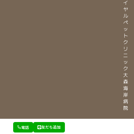
イ
ヤ
ル
ペ
ッ
ト
ク
リ
ニ
ッ
ク
大
森
海
岸
病
院
© 株式会社LVG All Rights Reserved.
友だち追加
電話