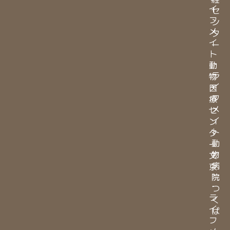
イ
セ
フ
ン
メ
タ
イ
ー
ト
・
動
ラ
物
イ
医
フ
療
メ
セ
イ
ン
ト
タ
動
ー
物
文
病
京
院
・
つ
ラ
く
イ
ば
フ
・