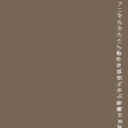
ア
・
ニ
ラ
マ
イ
ル
フ
ク
メ
リ
イ
ニ
ト
ッ
動
ク
物
・
救
江
急
別
セ
ど
ン
う
タ
ぶ
ー
つ
練
整
馬
形
・
神
ラ
経