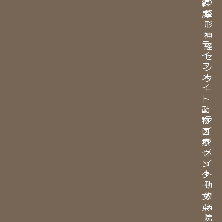
つ
練
整
馬
形
・
神
ラ
経
イ
セ
フ
ン
メ
タ
イ
ー
ト
・
動
ラ
物
イ
医
フ
療
メ
セ
イ
ン
ト
タ
動
ー
物
文
病
京
院