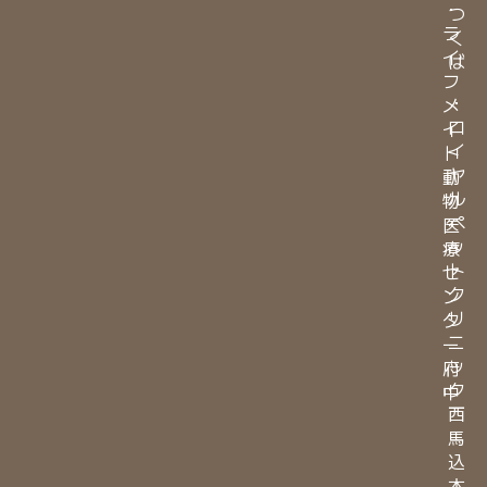
・
つ
ラ
く
イ
ば
フ
・
メ
ロ
イ
イ
ト
ヤ
動
ル
物
ペ
医
ッ
療
ト
セ
ク
ン
リ
タ
ニ
ー
ッ
府
ク
中
西
馬
込
本