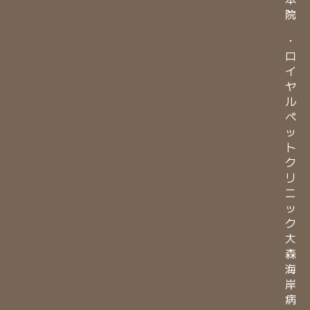
院
・
ロ
イ
ヤ
ル
ペ
ッ
ト
ク
リ
ニ
ッ
ク
大
森
海
岸
病