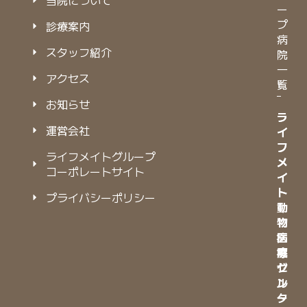
当院について
ー
プ
診療案内
病
スタッフ紹介
院
一
アクセス
覧
お知らせ
ラ
ラ
運営会社
イ
イ
フ
フ
ライフメイトグループ
メ
メ
コーポレートサイト
イ
イ
ト
ト
プライバシーポリシー
動
動
物
物
病
医
院
療
グ
セ
ル
ン
ー
タ