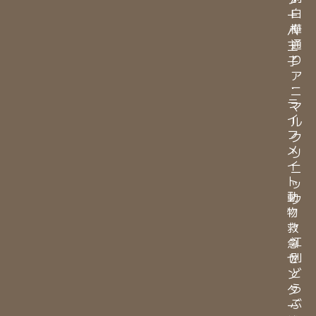
白
ー
樺
八
通
王
り
子
ア
・
ニ
ラ
マ
イ
ル
フ
ク
メ
リ
イ
ニ
ト
ッ
動
ク
物
・
救
江
急
別
セ
ど
ン
う
タ
ぶ
ー