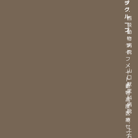
プ
ー
グ
・
ル
西
ー
荻
プ
動
・
物
ラ
病
イ
院
フ
・
メ
山
イ
口
ト
獣
動
医
物
科
高
病
度
院
医
療
・
セ
上
ン
石