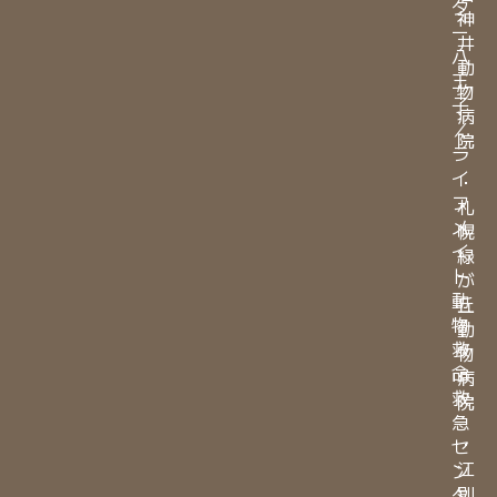
タ
神
ー
井
八
動
王
物
子
病
／
院
ラ
イ
・
フ
札
メ
幌
イ
緑
ト
が
動
丘
物
動
救
物
命
病
救
院
急
・
セ
江
ン
別
タ